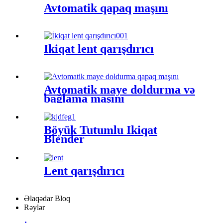
Avtomatik qapaq maşını
İkiqat lent qarışdırıcı
Avtomatik maye doldurma və
bağlama maşını
Böyük Tutumlu İkiqat
Blender
Lent qarışdırıcı
Əlaqədar Bloq
Rəylər