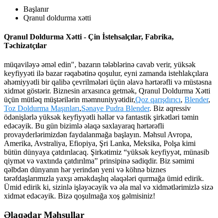
Başlanır
Qranul doldurma xətti
Qranul Doldurma Xətti - Çin İstehsalçılar, Fabrika,
Təchizatçılar
müqaviləyə əməl edin", bazarın tələblərinə cavab verir, yüksək
keyfiyyəti ilə bazar rəqabətinə qoşulur, eyni zamanda istehlakçılara
əhəmiyyətli bir qalibə çevrilmələri üçün əlavə hərtərəfli və müstəsna
xidmət göstərir. Biznesin arxasınca getmək, Qranul Doldurma Xətti
üçün mütləq müştərilərin məmnuniyyətidir,
Qoz qarışdırıcı
,
Blender
,
Toz Doldurma Maşınları
,
Sənaye Pudra Blender
. Biz aqressiv
ödənişlərlə yüksək keyfiyyətli həllər və fantastik şirkətləri təmin
edəcəyik. Bu gün bizimlə əlaqə saxlayaraq hərtərəfli
provayderlərimizdən faydalanmağa başlayın. Məhsul Avropa,
Amerika, Avstraliya, Efiopiya, Şri Lanka, Meksika, Polşa kimi
bütün dünyaya çatdırılacaq. Şirkətimiz “yüksək keyfiyyət, münasib
qiymət və vaxtında çatdırılma” prinsipinə sadiqdir. Biz səmimi
qəlbdən dünyanın hər yerindən yeni və köhnə biznes
tərəfdaşlarımızla yaxşı əməkdaşlıq əlaqələri qurmağa ümid edirik.
Ümid edirik ki, sizinlə işləyəcəyik və əla mal və xidmətlərimizlə sizə
xidmət edəcəyik. Bizə qoşulmağa xoş gəlmisiniz!
Əlaqədar Məhsullar