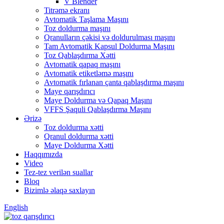
V Blender
Titrəmə ekranı
Avtomatik Taşlama Maşını
Toz doldurma maşını
Qranulların çəkisi və doldurulması maşını
Tam Avtomatik Kapsul Doldurma Maşını
Toz Qablaşdırma Xətti
Avtomatik qapaq maşını
Avtomatik etiketləmə maşını
Avtomatik fırlanan çanta qablaşdırma maşını
Maye qarışdırıcı
Maye Doldurma və Qapaq Maşını
VFFS Şaquli Qablaşdırma Maşını
Ərizə
Toz doldurma xətti
Qranul doldurma xətti
Maye Doldurma Xətti
Haqqımızda
Video
Tez-tez verilən suallar
Bloq
Bizimlə əlaqə saxlayın
English