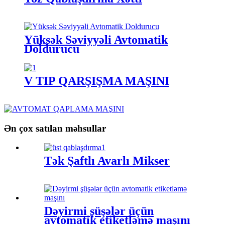
Yüksək Səviyyəli Avtomatik
Doldurucu
V TİP QARŞIŞMA MAŞINI
Ən çox satılan məhsullar
Tək Şaftlı Avarlı Mikser
Dəyirmi şüşələr üçün
avtomatik etiketləmə maşını