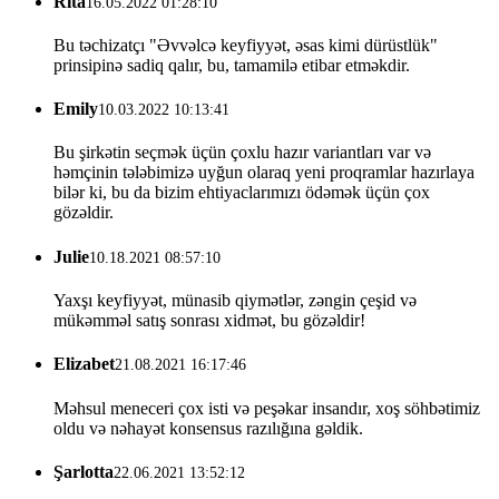
Rita
16.05.2022 01:28:10
Bu təchizatçı "Əvvəlcə keyfiyyət, əsas kimi dürüstlük"
prinsipinə sadiq qalır, bu, tamamilə etibar etməkdir.
Emily
10.03.2022 10:13:41
Bu şirkətin seçmək üçün çoxlu hazır variantları var və
həmçinin tələbimizə uyğun olaraq yeni proqramlar hazırlaya
bilər ki, bu da bizim ehtiyaclarımızı ödəmək üçün çox
gözəldir.
Julie
10.18.2021 08:57:10
Yaxşı keyfiyyət, münasib qiymətlər, zəngin çeşid və
mükəmməl satış sonrası xidmət, bu gözəldir!
Elizabet
21.08.2021 16:17:46
Məhsul meneceri çox isti və peşəkar insandır, xoş söhbətimiz
oldu və nəhayət konsensus razılığına gəldik.
Şarlotta
22.06.2021 13:52:12