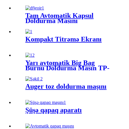
Tam Avtomatik Kapsul
Doldurma Maşını
Kompakt Titrəmə Ekranı
Yarı avtomatik Big Bag
Burnu Doldurma Maşın TP-
PF-B12
Auger toz doldurma maşını
Şüşə qapaq aparatı