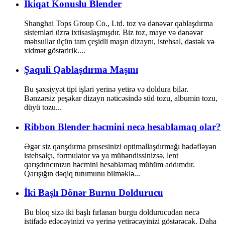
İkiqat Konuslu Blender
Shanghai Tops Group Co., Ltd. toz və dənəvər qablaşdırma
sistemləri üzrə ixtisaslaşmışdır. Biz toz, maye və dənəvər
məhsullar üçün tam çeşidli maşın dizaynı, istehsal, dəstək və
xidmət göstəririk....
Şaquli Qablaşdırma Maşını
Bu şəxsiyyət tipi işləri yerinə yetirə və doldura bilər.
Bənzərsiz peşəkar dizayn nəticəsində süd tozu, albumin tozu,
düyü tozu...
Ribbon Blender həcmini necə hesablamaq olar?
Əgər siz qarışdırma prosesinizi optimallaşdırmağı hədəfləyən
istehsalçı, formulator və ya mühəndissinizsə, lent
qarışdırıcınızın həcmini hesablamaq mühüm addımdır.
Qarışığın dəqiq tutumunu bilməklə...
İki Başlı Dönər Burnu Doldurucu
Bu bloq sizə iki başlı fırlanan burgu doldurucudan necə
istifadə edəcəyinizi və yerinə yetirəcəyinizi göstərəcək. Daha