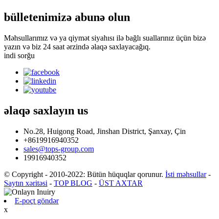
bülletenimizə abunə olun
Məhsullarımız və ya qiymət siyahısı ilə bağlı suallarınız üçün bizə
yazın və biz 24 saat ərzində əlaqə saxlayacağıq.
indi sorğu
əlaqə saxlayın
us
No.28, Huigong Road, Jinshan District, Şanxay, Çin
+8619916940352
sales@tops-group.com
19916940352
© Copyright - 2010-2022: Bütün hüquqlar qorunur.
İsti məhsullar
-
Saytın xəritəsi
-
TOP BLOG
-
ÜST AXTAR
E-poçt göndər
x