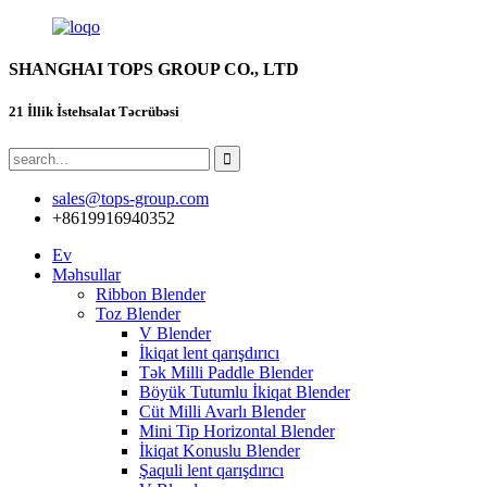
SHANGHAI TOPS GROUP CO., LTD
21 İllik İstehsalat Təcrübəsi
sales@tops-group.com
+8619916940352
Ev
Məhsullar
Ribbon Blender
Toz Blender
V Blender
İkiqat lent qarışdırıcı
Tək Milli Paddle Blender
Böyük Tutumlu İkiqat Blender
Cüt Milli Avarlı Blender
Mini Tip Horizontal Blender
İkiqat Konuslu Blender
Şaquli lent qarışdırıcı