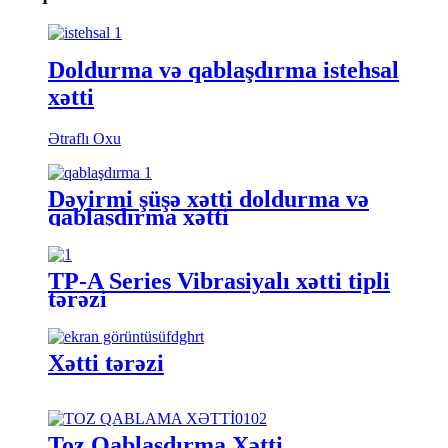
Doldurma və qablaşdırma istehsal
xətti
Ətraflı Oxu
Dəyirmi şüşə xətti doldurma və
qablaşdırma xətti
TP-A Series Vibrasiyalı xətti tipli
tərəzi
Xətti tərəzi
Toz Qablaşdırma Xətti