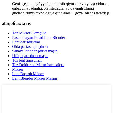
Geniş çeşid, keyfiyyətli, münasib qiymətlər və yaxşı xidmət,
qabaqcıl avadanlıq, əla istedadlar və davamlı olaraq
gücləndirilmiş texnologiya qüvvələri， gözəl biznes tərəfdaşı.
əlaqəli axtarış
Toz Mikser Əczaçılıq
Paslanmayan Polad Lent Blender
Lent qarışdırıcılar
Qida pastası qarışdırıcı
Sənaye lent qarışdırıcı maşın
Üfüqi qarışdırıcı maşın
Toz lent qarışdırıcı
Toz Doldurma Maşın İstehsalçısı
Mikser
Lent Bıçaqlı Mikser
Lent Blender Mikser Maşını