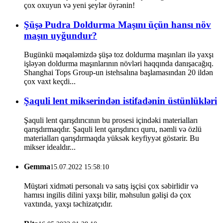
çox oxuyun və yeni şeylər öyrənin!
Şüşə Pudra Doldurma Maşını üçün hansı növ
maşın uyğundur?
Bugünkü məqaləmizdə şüşə toz doldurma maşınları ilə yaxşı
işləyən doldurma maşınlarının növləri haqqında danışacağıq.
Shanghai Tops Group-un istehsalına başlamasından 20 ildən
çox vaxt keçdi...
Şaquli lent mikserindən istifadənin üstünlükləri
Şaquli lent qarışdırıcının bu prosesi içindəki materialları
qarışdırmaqdır. Şaquli lent qarışdırıcı quru, nəmli və özlü
materialları qarışdırmaqda yüksək keyfiyyət göstərir. Bu
mikser idealdır...
Gemma
15.07.2022 15:58:10
Müştəri xidməti personalı və satış işçisi çox səbirlidir və
hamısı ingilis dilini yaxşı bilir, məhsulun gəlişi də çox
vaxtında, yaxşı təchizatçıdır.