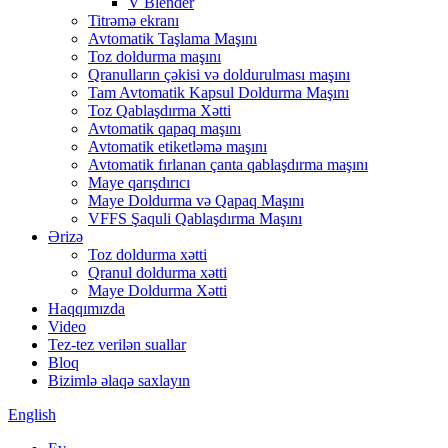
V Blender
Titrəmə ekranı
Avtomatik Taşlama Maşını
Toz doldurma maşını
Qranulların çəkisi və doldurulması maşını
Tam Avtomatik Kapsul Doldurma Maşını
Toz Qablaşdırma Xətti
Avtomatik qapaq maşını
Avtomatik etiketləmə maşını
Avtomatik fırlanan çanta qablaşdırma maşını
Maye qarışdırıcı
Maye Doldurma və Qapaq Maşını
VFFS Şaquli Qablaşdırma Maşını
Ərizə
Toz doldurma xətti
Qranul doldurma xətti
Maye Doldurma Xətti
Haqqımızda
Video
Tez-tez verilən suallar
Bloq
Bizimlə əlaqə saxlayın
English