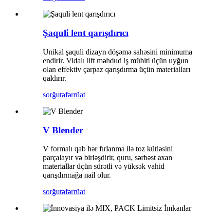
Şaquli lent qarışdırıcı
Unikal şaquli dizayn döşəmə sahəsini minimuma
endirir. Vidalı lift məhdud iş mühiti üçün uyğun
olan effektiv çarpaz qarışdırma üçün materialları
qaldırır.
sorğu
təfərrüat
V Blender
V formalı qab hər fırlanma ilə toz kütləsini
parçalayır və birləşdirir, quru, sərbəst axan
materiallar üçün sürətli və yüksək vahid
qarışdırmağa nail olur.
sorğu
təfərrüat