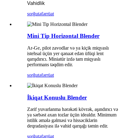
Vahidlik
sorğu
təfərrüat
Mini Tip Horizontal Blender
Ar-Ge, pilot zavodlar və ya kiçik miqyaslı
istehsal üçün yer qənaət edən üfüqi lent
qarışdırıcı. Miniatür izdə tam miqyaslı
performans təqdim edir.
sorğu
təfərrüat
İkiqat Konuslu Blender
Zərif yuvarlanma hərəkəti kövrək, aşındırıcı və
ya sərbəst axan tozlar üçün idealdır. Minimum
istilik əmələ gəlməsi və hissəciklərin
deqradasiyası ilə vahid qarışığı təmin edir.
sorğu
təfərrüat