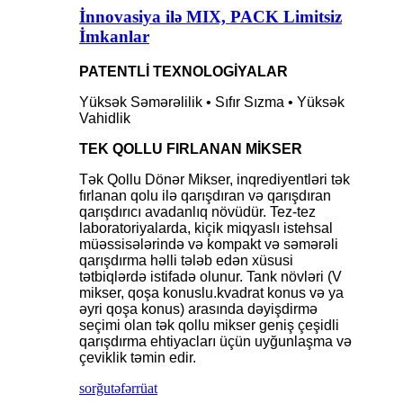
İnnovasiya ilə MIX, PACK Limitsiz
İmkanlar
PATENTLİ TEXNOLOGİYALAR
Yüksək Səmərəlilik • Sıfır Sızma • Yüksək
Vahidlik
TEK QOLLU FIRLANAN MİKSER
Tək Qollu Dönər Mikser, inqrediyentləri tək
fırlanan qolu ilə qarışdıran və qarışdıran
qarışdırıcı avadanlıq növüdür. Tez-tez
laboratoriyalarda, kiçik miqyaslı istehsal
müəssisələrində və kompakt və səmərəli
qarışdırma həlli tələb edən xüsusi
tətbiqlərdə istifadə olunur. Tank növləri (V
mikser, qoşa konuslu.kvadrat konus və ya
əyri qoşa konus) arasında dəyişdirmə
seçimi olan tək qollu mikser geniş çeşidli
qarışdırma ehtiyacları üçün uyğunlaşma və
çeviklik təmin edir.
sorğu
təfərrüat