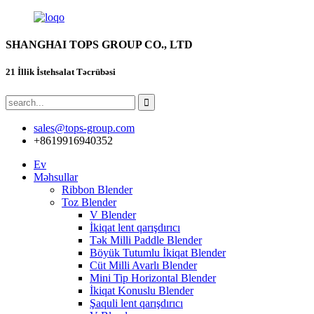
SHANGHAI TOPS GROUP CO., LTD
21 İllik İstehsalat Təcrübəsi
sales@tops-group.com
+8619916940352
Ev
Məhsullar
Ribbon Blender
Toz Blender
V Blender
İkiqat lent qarışdırıcı
Tək Milli Paddle Blender
Böyük Tutumlu İkiqat Blender
Cüt Milli Avarlı Blender
Mini Tip Horizontal Blender
İkiqat Konuslu Blender
Şaquli lent qarışdırıcı