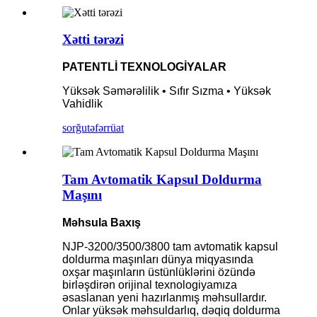
Xətti tərəzi
PATENTLİ TEXNOLOGİYALAR
Yüksək Səmərəlilik • Sıfır Sızma • Yüksək
Vahidlik
sorğu
təfərrüat
Tam Avtomatik Kapsul Doldurma
Maşını
Məhsula Baxış
NJP-3200/3500/3800 tam avtomatik kapsul
doldurma maşınları dünya miqyasında
oxşar maşınların üstünlüklərini özündə
birləşdirən orijinal texnologiyamıza
əsaslanan yeni hazırlanmış məhsullardır.
Onlar yüksək məhsuldarlıq, dəqiq doldurma