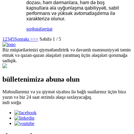
dozası, həm dərmanlara, həm də boş
kapsullara əla uyğunlaşma qabiliyyəti, sabit
performans və yüksək avtomatlaşdırma ilə
xarakterizə olunur.
sorğu
təfərrüat
1
2
3
4
5
Sonrakı >
>>
Səhifə 1 / 5
Biz müştərilərimizi qiymətləndiririk və davamlı məmnuniyyəti təmin
etmək və qazan-qazan əlaqələri yaratmaq üçün əlaqələri qorumağa
sadiqik.
bülletenimizə abunə olun
Məhsullarımız və ya qiymət siyahısı ilə bağlı suallarınız üçün bizə
yazın və biz 24 saat ərzində əlaqə saxlayacağıq.
indi sorğu