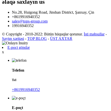
əlaqə saxlayın
us
No.28, Huigong Road, Jinshan District, Şanxay, Çin
+8619916940352
sales@tops-group.com
19916940352
© Copyright - 2010-2022: Bütün hüquqlar qorunur.
İsti məhsullar
-
Saytın xəritəsi
-
TOP BLOG
-
ÜST AXTAR
E-poçt göndər
x
Telefon
Tel
+8619916940352
E-poçt