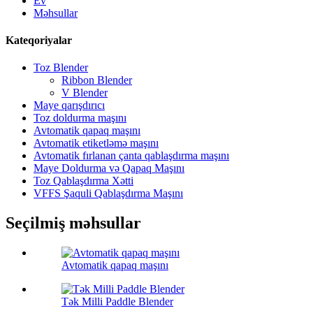
Ev
Məhsullar
Kateqoriyalar
Toz Blender
Ribbon Blender
V Blender
Maye qarışdırıcı
Toz doldurma maşını
Avtomatik qapaq maşını
Avtomatik etiketləmə maşını
Avtomatik fırlanan çanta qablaşdırma maşını
Maye Doldurma və Qapaq Maşını
Toz Qablaşdırma Xətti
VFFS Şaquli Qablaşdırma Maşını
Seçilmiş məhsullar
Avtomatik qapaq maşını
Tək Milli Paddle Blender