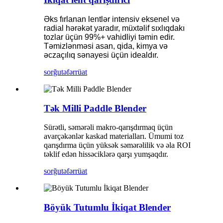
Əks fırlanan lentlər intensiv eksenel və
radial hərəkət yaradır, müxtəlif sıxlıqdakı
tozlar üçün 99%+ vahidliyi təmin edir.
Təmizlənməsi asan, qida, kimya və
əczaçılıq sənayesi üçün idealdır.
sorğu
təfərrüat
Tək Milli Paddle Blender
Sürətli, səmərəli makro-qarışdırmaq üçün
avarçəkənlər kaskad materialları. Ümumi toz
qarışdırma üçün yüksək səmərəlilik və əla ROI
təklif edən hissəciklərə qarşı yumşaqdır.
sorğu
təfərrüat
Böyük Tutumlu İkiqat Blender