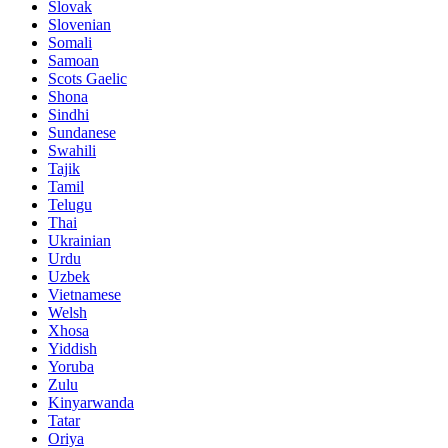
Slovak
Slovenian
Somali
Samoan
Scots Gaelic
Shona
Sindhi
Sundanese
Swahili
Tajik
Tamil
Telugu
Thai
Ukrainian
Urdu
Uzbek
Vietnamese
Welsh
Xhosa
Yiddish
Yoruba
Zulu
Kinyarwanda
Tatar
Oriya