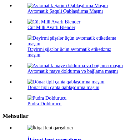
Avtomatik Şaquli Qablaşdırma Maşını
Cüt Milli Avarlı Blender
Dəyirmi şüşələr üçün avtomatik etiketləmə
maşını
Avtomatik maye doldurma və bağlama maşını
Dönər tipli çanta qablaşdırma maşını
Pudra Doldurucu
Məhsullar
İkiqat lent qarışdırıcı