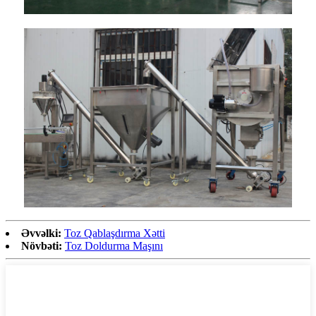
Əvvəlki:
Toz Qablaşdırma Xətti
Növbəti:
Toz Doldurma Maşını