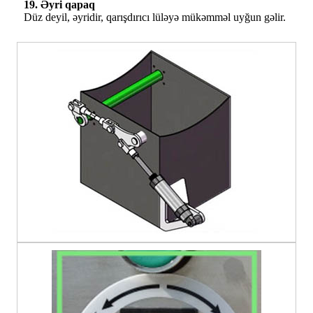
19. Əyri qapaq
Düz deyil, əyridir, qarışdırıcı lüləyə mükəmməl uyğun gəlir.