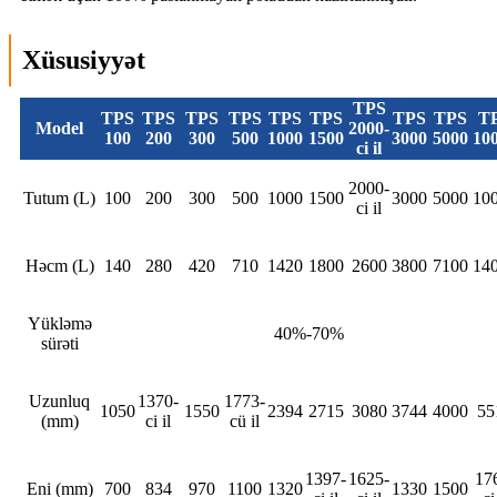
Xüsusiyyət
TPS
TPS
TPS
TPS
TPS
TPS
TPS
TPS
TPS
T
Model
2000-
100
200
300
500
1000
1500
3000
5000
10
ci il
2000-
Tutum (L)
100
200
300
500
1000
1500
3000
5000
10
ci il
Həcm (L)
140
280
420
710
1420
1800
2600
3800
7100
14
Yükləmə
40%-70%
sürəti
Uzunluq
1370-
1773-
1050
1550
2394
2715
3080
3744
4000
55
(mm)
ci il
cü il
1397-
1625-
17
Eni (mm)
700
834
970
1100
1320
1330
1500