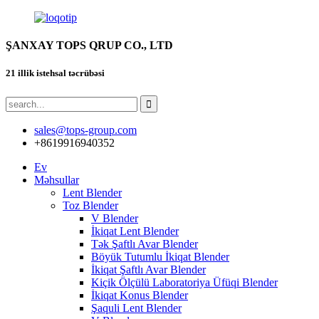
ŞANXAY TOPS QRUP CO., LTD
21 illik istehsal təcrübəsi
sales@tops-group.com
+8619916940352
Ev
Məhsullar
Lent Blender
Toz Blender
V Blender
İkiqat Lent Blender
Tək Şaftlı Avar Blender
Böyük Tutumlu İkiqat Blender
İkiqat Şaftlı Avar Blender
Kiçik Ölçülü Laboratoriya Üfüqi Blender
İkiqat Konus Blender
Şaquli Lent Blender