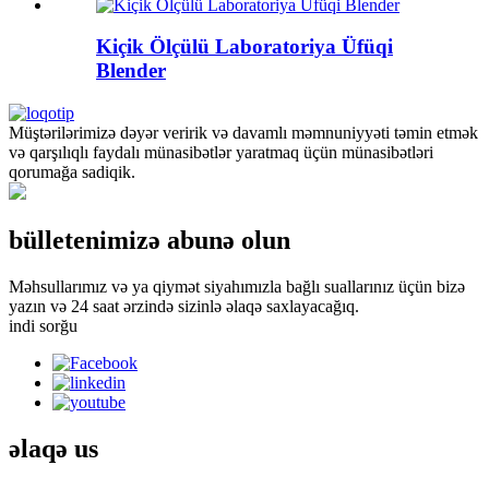
Kiçik Ölçülü Laboratoriya Üfüqi
Blender
Müştərilərimizə dəyər veririk və davamlı məmnuniyyəti təmin etmək
və qarşılıqlı faydalı münasibətlər yaratmaq üçün münasibətləri
qorumağa sadiqik.
bülletenimizə abunə olun
Məhsullarımız və ya qiymət siyahımızla bağlı suallarınız üçün bizə
yazın və 24 saat ərzində sizinlə əlaqə saxlayacağıq.
indi sorğu
əlaqə
us