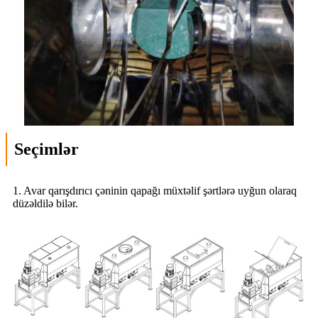
Seçimlər
1. Avar qarışdırıcı çəninin qapağı müxtəlif şərtlərə uyğun olaraq
düzəldilə bilər.