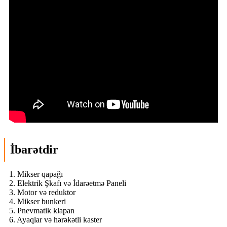
İbarətdir
1. Mikser qapağı
2. Elektrik Şkafı və İdarəetmə Paneli
3. Motor və reduktor
4. Mikser bunkeri
5. Pnevmatik klapan
6. Ayaqlar və hərəkətli kaster