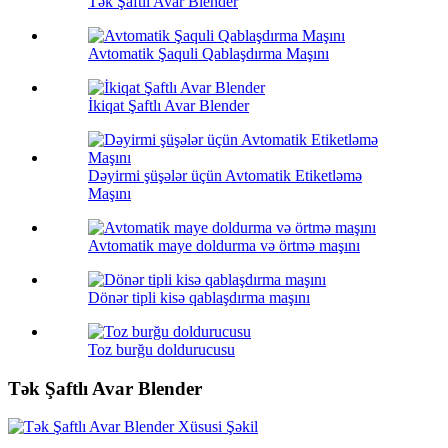
Tək Şaftlı Avar Blender
Avtomatik Şaquli Qablaşdırma Maşını
İkiqat Şaftlı Avar Blender
Dəyirmi şüşələr üçün Avtomatik Etiketləmə
Maşını
Avtomatik maye doldurma və örtmə maşını
Dönər tipli kisə qablaşdırma maşını
Toz burğu doldurucusu
Tək Şaftlı Avar Blender