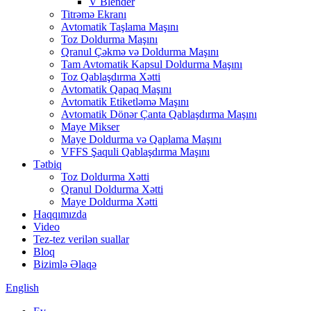
V Blender
Titrəmə Ekranı
Avtomatik Taşlama Maşını
Toz Doldurma Maşını
Qranul Çəkmə və Doldurma Maşını
Tam Avtomatik Kapsul Doldurma Maşını
Toz Qablaşdırma Xətti
Avtomatik Qapaq Maşını
Avtomatik Etiketləmə Maşını
Avtomatik Dönər Çanta Qablaşdırma Maşını
Maye Mikser
Maye Doldurma və Qaplama Maşını
VFFS Şaquli Qablaşdırma Maşını
Tətbiq
Toz Doldurma Xətti
Qranul Doldurma Xətti
Maye Doldurma Xətti
Haqqımızda
Video
Tez-tez verilən suallar
Bloq
Bizimlə Əlaqə
English