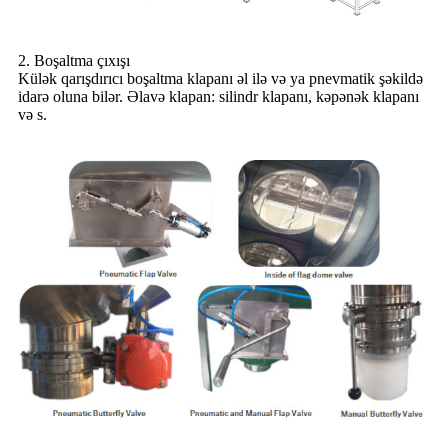
2. Boşaltma çıxışı
Külək qarışdırıcı boşaltma klapanı əl ilə və ya pnevmatik şəkildə
idarə oluna bilər. Əlavə klapan: silindr klapanı, kəpənək klapanı
və s.