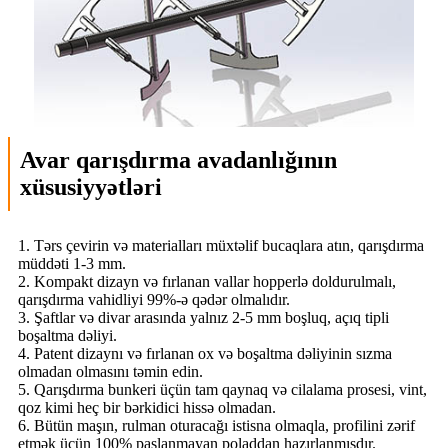
Avar qarışdırma avadanlığının
xüsusiyyətləri
1. Tərs çevirin və materialları müxtəlif bucaqlara atın, qarışdırma
müddəti 1-3 mm.
2. Kompakt dizayn və fırlanan vallar hopperlə doldurulmalı,
qarışdırma vahidliyi 99%-ə qədər olmalıdır.
3. Şaftlar və divar arasında yalnız 2-5 mm boşluq, açıq tipli
boşaltma dəliyi.
4. Patent dizaynı və fırlanan ox və boşaltma dəliyinin sızma
olmadan olmasını təmin edin.
5. Qarışdırma bunkeri üçün tam qaynaq və cilalama prosesi, vint,
qoz kimi heç bir bərkidici hissə olmadan.
6. Bütün maşın, rulman oturacağı istisna olmaqla, profilini zərif
etmək üçün 100% paslanmayan poladdan hazırlanmışdır.