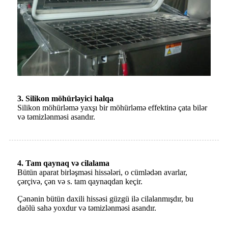
3. Silikon möhürləyici halqa
Silikon möhürləmə yaxşı bir möhürləmə effektinə çata bilər
və təmizlənməsi asandır.
4. Tam qaynaq və cilalama
Bütün aparat birləşməsi hissələri, o cümlədən avarlar,
çərçivə, çən və s. tam qaynaqdan keçir.
Çənənin bütün daxili hissəsi güzgü ilə cilalanmışdır, bu
da
ölü sahə yoxdur və təmizlənməsi asandır.