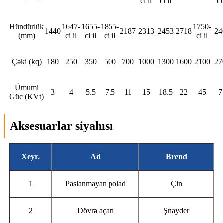
ci il
ci il
ci
Hündürlük
1647-
1655-
1855-
1750-
1440
2187
2313
2453
2718
24
(mm)
ci il
ci il
ci il
ci il
Çəki (kq)
180
250
350
500
700
1000
1300
1600
2100
27
Ümumi
3
4
5.5
7.5
11
15
18.5
22
45
7
Güc (KVt)
Aksesuarlar siyahısı
Xeyr.
Ad
Brend
1
Paslanmayan polad
Çin
2
Dövrə açarı
Şnayder