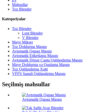
Ev
Məhsullar
Toz Blender
Kateqoriyalar
Toz Blender
Lent Blender
V Blender
Maye Mikser
Toz Doldurma Maşını
Avtomatik Qapaq Maşını
Avtomatik Etiketləmə Maşını
Avtomatik Dönər Çanta Qablaşdırma Maşını
Maye Doldurma və Qaplama Maşını
Toz Qablaşdırma Xətti
VFFS Şaquli Qablaşdırma Maşını
Seçilmiş məhsullar
Avtomatik Qapaq Maşını