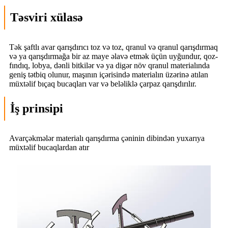
Təsviri xülasə
Tək şaftlı avar qarışdırıcı toz və toz, qranul və qranul qarışdırmaq
və ya qarışdırmağa bir az maye əlavə etmək üçün uyğundur, qoz-
fındıq, lobya, dənli bitkilər və ya digər növ qranul materialında
geniş tətbiq olunur, maşının içərisində materialın üzərinə atılan
müxtəlif bıçaq bucaqları var və beləliklə çarpaz qarışdırılır.
İş prinsipi
Avarçəkmələr materialı qarışdırma çəninin dibindən yuxarıya
müxtəlif bucaqlardan atır