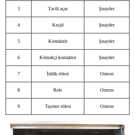
3
Təcili açar
Şnayder
4
Keçid
Şnayder
5
Kontaktör
Şnayder
6
Köməkçi kontaktor
Şnayder
7
İstilik rölesi
Omron
8
Rele
Omron
9
Taymer rölesi
Omron