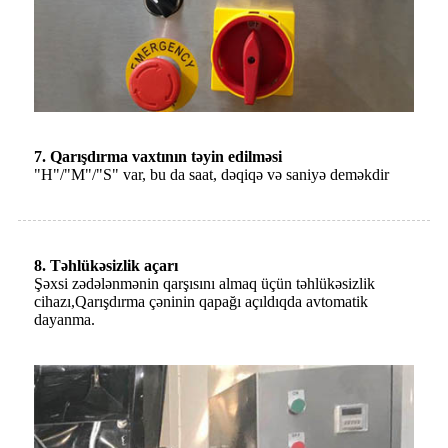
7. Qarışdırma vaxtının təyin edilməsi
"H"/"M"/"S" var, bu da saat, dəqiqə və saniyə deməkdir
8. Təhlükəsizlik açarı
Şəxsi zədələnmənin qarşısını almaq üçün təhlükəsizlik
cihazı,
Qarışdırma çəninin qapağı açıldıqda avtomatik
dayanma.