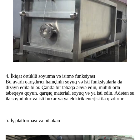
4. İkiqat örtüklü soyutma və isitmə funksiyası
Bu avarlı qarışdırıcı həmçinin soyuq və isti funksiyalarla da
dizayn edilə bilər. Çəndə bir təbəqə əlavə edin, mühiti orta
təbəqəyə qoyun, qarışıq materialı soyuq və ya isti edin. Adətən su
ilə soyudulur və isti buxar və ya elektrik enerjisi ilə qızdırılır.
5. İş platforması və pilləkən