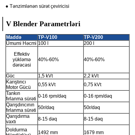
● Tənzimlənən sürət çeviricisi
V Blender Parametrləri
Maddə
TP-V100
TP-V200
Ümumi Həcmi
100 l
200 l
Effektiv
yükləmə
40%-60%
40%-60%
dərəcəsi
Güc
1,5 kVt
2,2 kVt
Karıştırıcı
0,55 kVt
0,75 kVt
Motor Gücü
Tankın
0-16 rpm/dəq
0-16 rpm/dəq
fırlanma sürəti
Qarışdırıcının
50r/dəq
50r/dəq
fırlanma sürəti
Qarışdırma
8-15 dəq
8-15 dəq
vaxtı
Doldurma
1492 mm
1679 mm