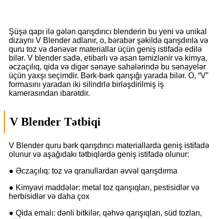
Şüşə qapı ilə gələn qarışdırıcı blenderin bu yeni və unikal
dizaynı V Blender adlanır, o, bərabər şəkildə qarışdırıla və
quru toz və dənəvər materiallar üçün geniş istifadə edilə
bilər. V blender sadə, etibarlı və asan təmizlənir və kimya,
əczaçılıq, qida və digər sənaye sahələrində bu sənayelər
üçün yaxşı seçimdir. Bərk-bərk qarışığı yarada bilər. O, “V”
formasını yaradan iki silindrlə birləşdirilmiş iş
kamerasından ibarətdir.
V Blender Tətbiqi
V Blender quru bərk qarışdırıcı materiallarda geniş istifadə
olunur və aşağıdakı tətbiqlərdə geniş istifadə olunur:
● Əczaçılıq: toz və qranullardan əvvəl qarışdırma
● Kimyəvi maddələr: metal toz qarışıqları, pestisidlər və
herbisidlər və daha çox
● Qida emalı: dənli bitkilər, qəhvə qarışıqları, süd tozları,