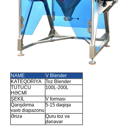
NAME
V Blender
KATEQORİYA
Toz Blender
TUTUCU
100L-200L
HƏCMİ
ŞEKİL
V forması
Qarışdırma
5-15 dəqiqə
vaxtı diapazonu
Ərizə
Quru toz və
dənəvər