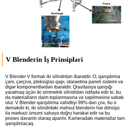
V Blenderin İş Prinsipləri
V Blender V formalı iki silindrdən ibarətdir. O, qarışdırma
çəni, çərçivə, pleksiglas qapı, idarəetmə paneli sistemi və
digər komponentlərdən ibarətdir. Qravitasiya qarışığı
yaratmaq üçün iki simmetrik silindrdən istifadə edir ki, bu
da materialların daim toplanmasına və səpilməsinə səbəb
olur. V Blender qarışdırma vahidliyi 99%-dən çox, bu o
deməkdir ki, iki silindrdəki məhsul blenderin hər dönüşü
ilə mərkəzi ümumi sahəyə doğru hərəkət edir və bu
proses davamlı olaraq aparılır. Kameradakı materiallar tam
qarışdırılacaq.