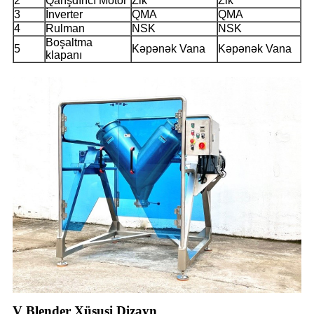
2
Qarışdırıcı Motor
Zik
Zik
3
İnverter
QMA
QMA
4
Rulman
NSK
NSK
Boşaltma
5
Kəpənək Vana
Kəpənək Vana
klapanı
V Blender Xüsusi Dizayn