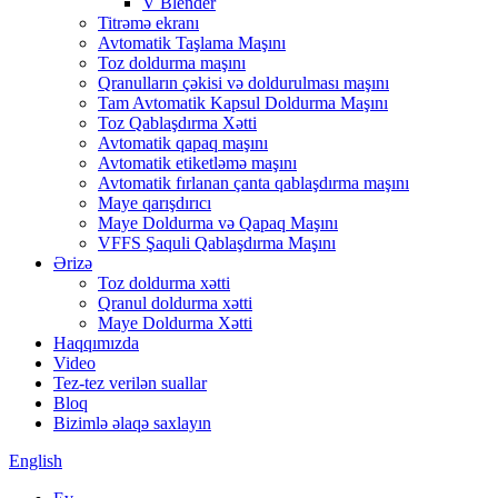
V Blender
Titrəmə ekranı
Avtomatik Taşlama Maşını
Toz doldurma maşını
Qranulların çəkisi və doldurulması maşını
Tam Avtomatik Kapsul Doldurma Maşını
Toz Qablaşdırma Xətti
Avtomatik qapaq maşını
Avtomatik etiketləmə maşını
Avtomatik fırlanan çanta qablaşdırma maşını
Maye qarışdırıcı
Maye Doldurma və Qapaq Maşını
VFFS Şaquli Qablaşdırma Maşını
Ərizə
Toz doldurma xətti
Qranul doldurma xətti
Maye Doldurma Xətti
Haqqımızda
Video
Tez-tez verilən suallar
Bloq
Bizimlə əlaqə saxlayın
English