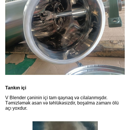
Tankın içi
V Blender çəninin içi tam qaynaq və cilalanmışdır.
Təmizləmək asan və təhlükəsizdir, boşalma zamanı ölü
açı yoxdur.