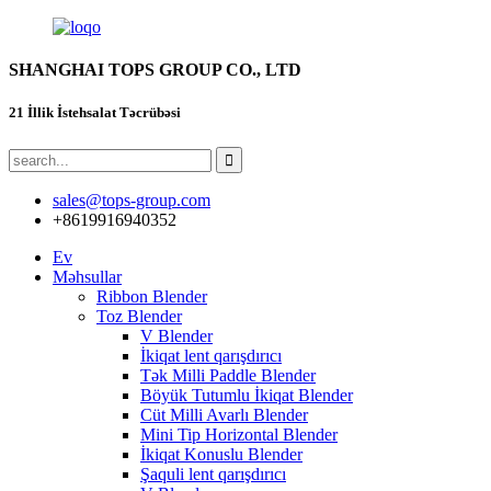
SHANGHAI TOPS GROUP CO., LTD
21 İllik İstehsalat Təcrübəsi
sales@tops-group.com
+8619916940352
Ev
Məhsullar
Ribbon Blender
Toz Blender
V Blender
İkiqat lent qarışdırıcı
Tək Milli Paddle Blender
Böyük Tutumlu İkiqat Blender
Cüt Milli Avarlı Blender
Mini Tip Horizontal Blender
İkiqat Konuslu Blender
Şaquli lent qarışdırıcı