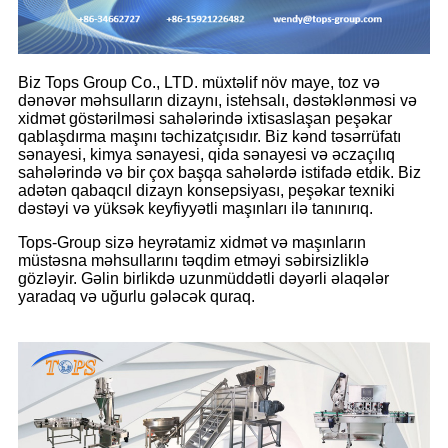
Biz Tops Group Co., LTD. müxtəlif növ maye, toz və
dənəvər məhsulların dizaynı, istehsalı, dəstəklənməsi və
xidmət göstərilməsi sahələrində ixtisaslaşan peşəkar
qablaşdırma maşını təchizatçısıdır. Biz kənd təsərrüfatı
sənayesi, kimya sənayesi, qida sənayesi və əczaçılıq
sahələrində və bir çox başqa sahələrdə istifadə etdik. Biz
adətən qabaqcıl dizayn konsepsiyası, peşəkar texniki
dəstəyi və yüksək keyfiyyətli maşınları ilə tanınırıq.
Tops-Group sizə heyrətamiz xidmət və maşınların
müstəsna məhsullarını təqdim etməyi səbirsizliklə
gözləyir. Gəlin birlikdə uzunmüddətli dəyərli əlaqələr
yaradaq və uğurlu gələcək quraq.