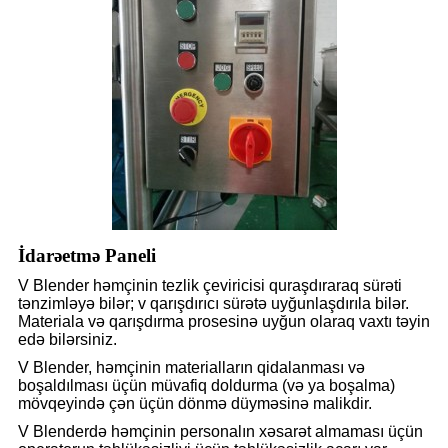
İdarəetmə Paneli
V Blender həmçinin tezlik çeviricisi quraşdıraraq sürəti
tənzimləyə bilər; v qarışdırıcı sürətə uyğunlaşdırıla bilər.
Materiala və qarışdırma prosesinə uyğun olaraq vaxtı təyin
edə bilərsiniz.
V Blender, həmçinin materialların qidalanması və
boşaldılması üçün müvafiq doldurma (və ya boşalma)
mövqeyində çən üçün dönmə düyməsinə malikdir.
V Blenderdə həmçinin personalın xəsarət almaması üçün