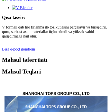
Qısa təsvir:
V formalı qab hər fırlanma ilə toz kütləsini parçalayır və birləşdirir,
quru, sərbəst axan materiallar üçün sürətli və yüksək vahid
qarışdırmağa nail olur.
Bizə e-poçt göndərin
Məhsul təfərrüatı
Məhsul Teqləri
SHANGHAI TOPS GROUP CO., LTD