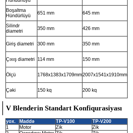
Hündürlüyü
Boşaltma
651 mm
645 mm
Hündürlüyü
Silindr
350 mm
426 mm
diametri
Giriş diametri
300 mm
350 mm
Çıxış diametri
114 mm
150 mm
Ölçü
1768x1383x1709mm
2007x1541x1910mm
Çəki
150 kq
200 kq
V Blenderin Standart Konfiqurasiyası
yox.
Maddə
TP-V100
TP-V200
1
Motor
Zik
Zik