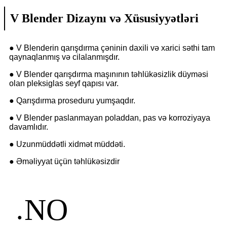
V Blender Dizaynı və Xüsusiyyətləri
● V Blenderin qarışdırma çəninin daxili və xarici səthi tam
qaynaqlanmış və cilalanmışdır.
● V Blender qarışdırma maşınının təhlükəsizlik düyməsi
olan pleksiglas seyf qapısı var.
● Qarışdırma proseduru yumşaqdır.
● V Blender paslanmayan poladdan, pas və korroziyaya
davamlıdır.
● Uzunmüddətli xidmət müddəti.
● Əməliyyat üçün təhlükəsizdir
NO
●