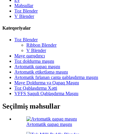
Ev
Məhsullar
Toz Blender
V Blender
Kateqoriyalar
Toz Blender
Ribbon Blender
V Blender
Maye qarışdırıcı
Toz doldurma maşını
Avtomatik qapaq maşını
Avtomatik etiketləmə maşını
Avtomatik fırlanan çanta qablaşdırma maşını
Maye Doldurma və Qapaq Maşını
Toz Qablaşdırma Xətti
VFFS Şaquli Qablaşdırma Maşını
Seçilmiş məhsullar
Avtomatik qapaq maşını